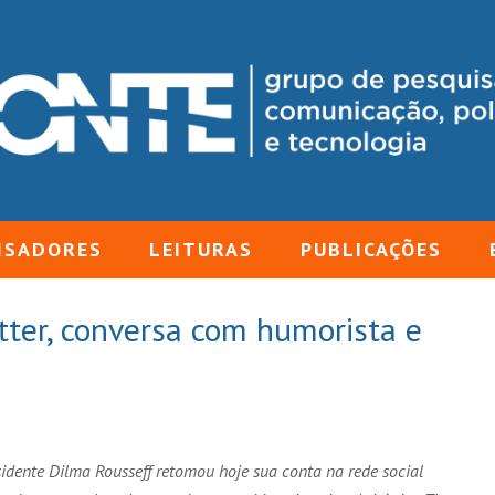
ISADORES
LEITURAS
PUBLICAÇÕES
tter, conversa com humorista e
residente Dilma Rousseff retomou hoje sua conta na rede social