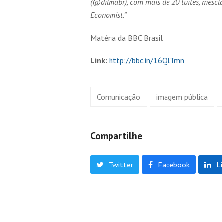
(@dilmabr), com mais de 20 tuítes, mesc
Economist
.”
Matéria da BBC Brasil
Link:
http://bbc.in/16QlTmn
Comunicação
imagem pública
Compartilhe
Twitter
Facebook
L