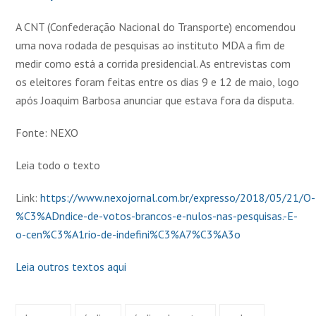
A CNT (Confederação Nacional do Transporte) encomendou
uma nova rodada de pesquisas ao instituto MDA a fim de
medir como está a corrida presidencial. As entrevistas com
os eleitores foram feitas entre os dias 9 e 12 de maio, logo
após Joaquim Barbosa anunciar que estava fora da disputa.
Fonte: NEXO
Leia todo o texto
Link:
https://www.nexojornal.com.br/expresso/2018/05/21/O-
%C3%ADndice-de-votos-brancos-e-nulos-nas-pesquisas.-E-
o-cen%C3%A1rio-de-indefini%C3%A7%C3%A3o
Leia outros textos aqui