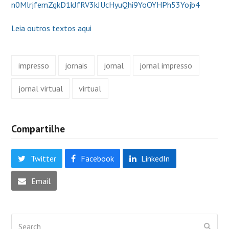
n0MlrjfemZgkD1kJfRV3kJUcHyuQhi9YoOYHPh53Yojb4
Leia outros textos aqui
impresso
jornais
jornal
jornal impresso
jornal virtual
virtual
Compartilhe
Twitter
Facebook
LinkedIn
Email
Search
Submi