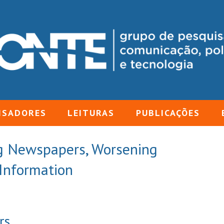
ISADORES
LEITURAS
PUBLICAÇÕES
g Newspapers, Worsening
Information
rs