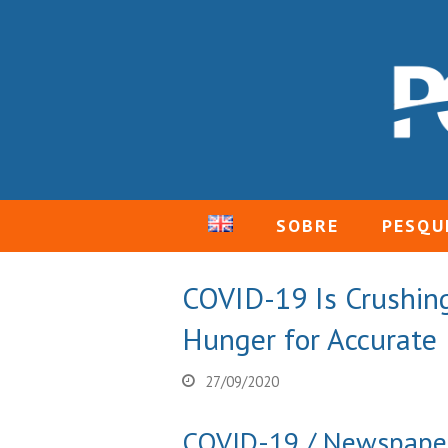
SOBRE
PESQU
COVID-19 Is Crushin
Hunger for Accurate 
27/09/2020
COVID-19 / Newspape