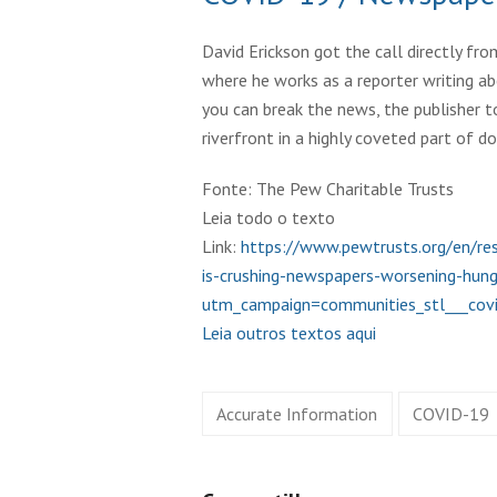
David Erickson got the call directly fr
where he works as a reporter writing abo
you can break the news, the publisher to
riverfront in a highly coveted part of 
Fonte: The Pew Charitable Trusts
Leia todo o texto
Link:
https://www.pewtrusts.org/en/re
is-crushing-newspapers-worsening-hung
utm_campaign=communities_stl___co
Leia outros textos aqui
Accurate Information
COVID-19