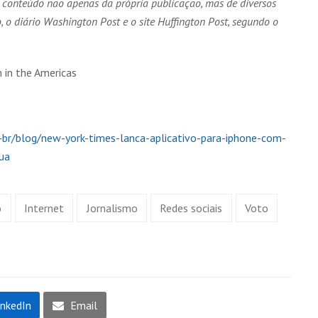
ce conteúdo não apenas da própria publicação, mas de diversos
o, o diário Washington Post e o site Huffington Post, segundo o
 in the Americas
t-br/blog/new-york-times-lanca-aplicativo-para-iphone-com-
ua
o
Internet
Jornalismo
Redes sociais
Voto
inkedIn
Email