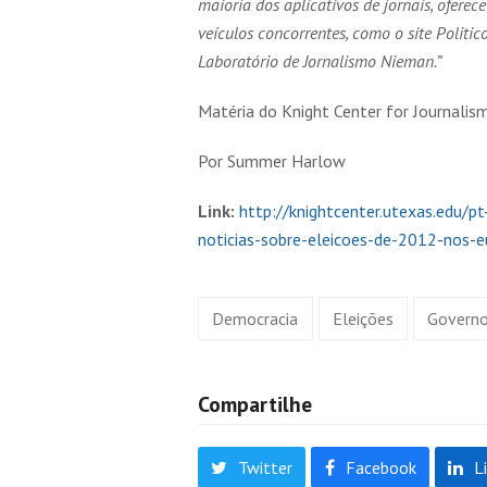
maioria dos aplicativos de jornais, ofere
veículos concorrentes, como o site Politic
Laboratório de Jornalismo Nieman.”
Matéria do Knight Center for Journalism
Por Summer Harlow
Link:
http://knightcenter.utexas.edu/p
noticias-sobre-eleicoes-de-2012-nos-e
Democracia
Eleições
Govern
Compartilhe
Twitter
Facebook
L