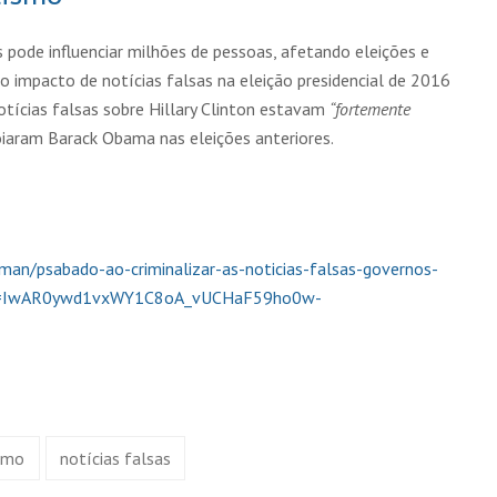
s pode influenciar milhões de pessoas, afetando eleições e
o impacto de notícias falsas na eleição presidencial de 2016
tícias falsas sobre Hillary Clinton estavam
“fortemente
oiaram Barack Obama nas eleições anteriores.
an/psabado-ao-criminalizar-as-noticias-falsas-governos-
lid=IwAR0ywd1vxWY1C8oA_vUCHaF59ho0w-
ismo
notícias falsas