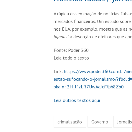
A rápida disseminação de notícias falsa
mercados financeiros. Um estudo sobre 
nos EUA, por exemplo, mostra que as no
ligadas”
à deserção de eleitores que ap
Fonte: Poder 360
Leia todo o texto
Link:
https://www.poder360.com.br/niem
estao-sufocando-o-jornalismo/?fbc
pkaIn42H_lfzLR7UwAaJcf7ph8Zb0
Leia outros textos aqui
crimalisação
Governo
Jornal