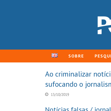
SOBRE
PESQU
Ao criminalizar notíc
sufocando o jornali
13/10/2019
Notícias falsas / jorna