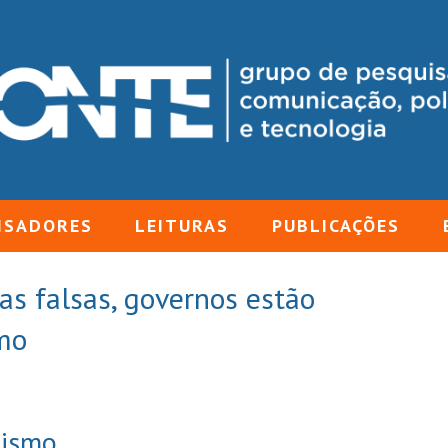
ISADORES
LEITURAS
PUBLICAÇÕES
ias falsas, governos estão
smo
lismo