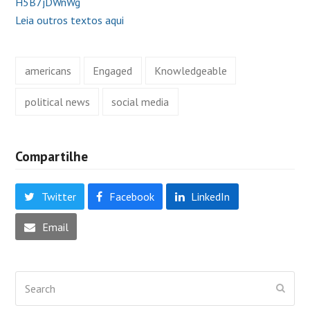
H5B7jDWnWg
Leia outros textos aqui
americans
Engaged
Knowledgeable
political news
social media
Compartilhe
Twitter
Facebook
LinkedIn
Email
Search
Submi